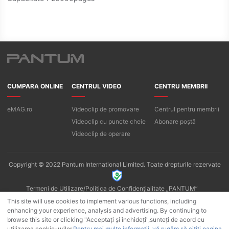
CUMPARA ONLINE
CENTRUL VIDEO
CENTRU MEMBRII
eMAG.ro
Videoclip de promovare
Centrul pentru membrii
Videoclip cu puncte cheie
Abonare poștă
Videoclip de operare
Copyright © 2022 Pantum International Limited. Toate drepturile rezervate
Termeni de Utilizare/Politica de Confidențialitate „PANTUM”
Politica de confidențialitate a aplicației Pantum
Cookie -uri
This site will use cookies to implement various functions, including
enhancing your experience, analysis and advertising. By continuing to
browse this site or clicking "Acceptați și închideți",sunteți de acord cu
utilizarea cookie-urilor.
Pentru mai multe informații, vă rugăm să citiți pagina