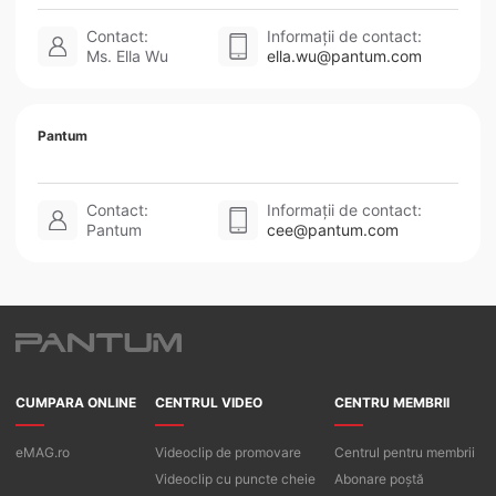
Contact:
Informații de contact:
Ms. Ella Wu
ella.wu@pantum.com
Pantum
Contact:
Informații de contact:
Pantum
cee@pantum.com
CUMPARA ONLINE
CENTRUL VIDEO
CENTRU MEMBRII
eMAG.ro
Videoclip de promovare
Centrul pentru membrii
Videoclip cu puncte cheie
Abonare poștă