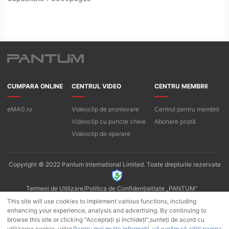
CUMPARA ONLINE
CENTRUL VIDEO
CENTRU MEMBRII
eMAG.ro
Videoclip de promovare
Centrul pentru membrii
Videoclip cu puncte cheie
Abonare poștă
Videoclip de operare
Copyright © 2022 Pantum International Limited. Toate drepturile rezervate
Termeni de Utilizare/Politica de Confidențialitate „PANTUM”
Politica de confidențialitate a aplicației Pantum
Cookie -uri
This site will use cookies to implement various functions, including
enhancing your experience, analysis and advertising. By continuing to
browse this site or clicking "Acceptați și închideți",sunteți de acord cu
utilizarea cookie-urilor.
Pentru mai multe informații, vă rugăm să citiți pagina