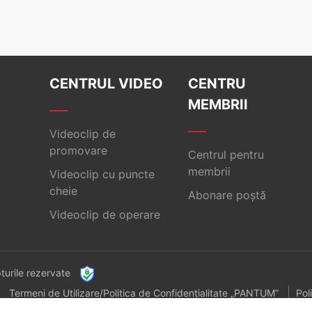
CENTRUL VIDEO
CENTRU
MEMBRII
Videoclip de
promovare
Centrul pentru
membrii
Videoclip cu puncte
cheie
Abonare poștă
Videoclip de operare
turile rezervate
Termeni de Utilizare/Politica de Confidențialitate „PANTUM”
Pol