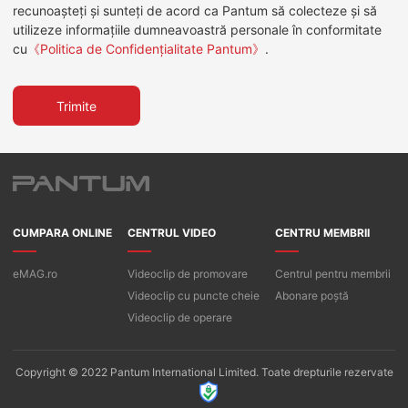
recunoașteți și sunteți de acord ca Pantum să colecteze și să
utilizeze informațiile dumneavoastră personale în conformitate
cu
《
Politica de Confidențialitate Pantum
》
.
Trimite
CUMPARA ONLINE
CENTRUL VIDEO
CENTRU MEMBRII
eMAG.ro
Videoclip de promovare
Centrul pentru membrii
Videoclip cu puncte cheie
Abonare poștă
Videoclip de operare
Copyright © 2022 Pantum International Limited. Toate drepturile rezervate