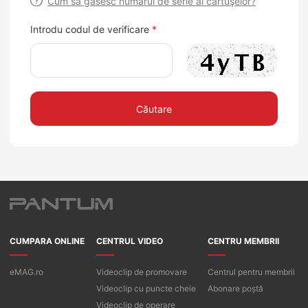
Cum să găsesc numărul de serie al cartuşelor?
Introdu codul de verificare
*
Căutare
CUMPARA ONLINE
CENTRUL VIDEO
CENTRU MEMBRII
eMAG.ro
Videoclip de promovare
Centrul pentru membrii
Videoclip cu puncte cheie
Abonare poștă
Videoclip de operare